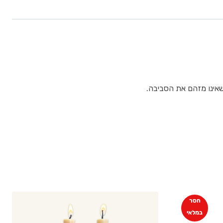
חסר
במלאי