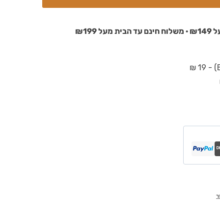
₪199
ר