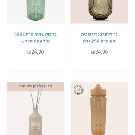
נר ריחני בכלי זכוכית
בקבוק שתיה טריטן 520
מעוטרת 250 גרם
מ”ל עם פיית קש
₪
24.90
₪
34.90
מגיע במגוון ניחוחות