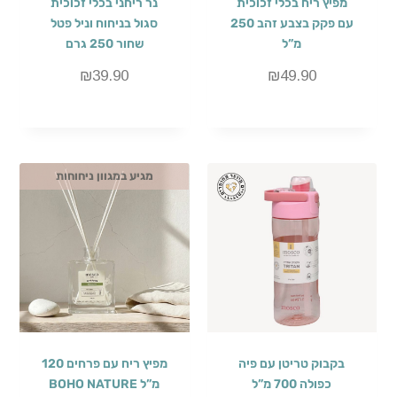
מפיץ ריח בכלי זכוכית
נר ריחני בכלי זכוכית
עם פקק בצבע זהב 250
סגול בניחוח וניל פטל
מ”ל
שחור 250 גרם
₪
39.90
₪
49.90
מגיע במגוון ניחוחות
בקבוק טריטן עם פיה
מפיץ ריח עם פרחים 120
כפולה 700 מ”ל
מ”ל BOHO NATURE