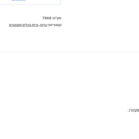
מק"ט:
7348
קטגוריות:
נרות
,
נרות בכלים מעוצבים
עווה.