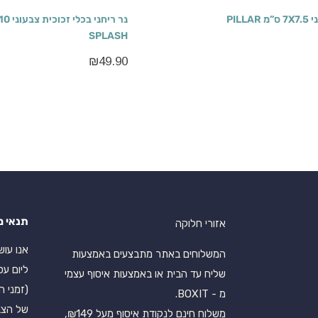
נר יצוק ריחני 7X7.5 ס”מ PILLAR
SPLASH
₪
49.90
תנאי מ
אזורי חלוקה
המשלוחים באתר מתבצעים באמצעות
ליום עס
שליח עד הבית או באמצעות איסוף עצמי
(זמני ה
מ - BOXIT.
של הצב
משלוח חינם לנקודת איסוף מעל ₪149,