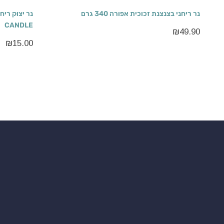
נר ריחני בצנצנת זכוכית אפורה 340 גרם
CANDLE
₪
49.90
₪
15.00