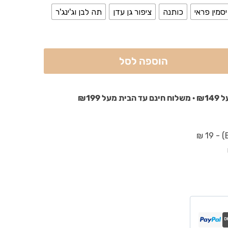
יסמין פראי
כותנה
ציפור גן עדן
תה לבן וג'ינג'ר
הוספה לסל
₪199