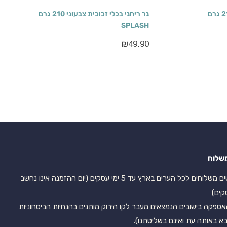
נר ריחני בכלי זכוכית צבעוני 210 גרם
נר ריחני בכלי זכוכית צבעוני 210 גרם
SPLASH
₪
49.90
שלוח
אנו עושים משלוחים לכל הערים בארץ עד 5 ימי עסקים (יום ההזמנה אינו נחשב
קים)
אספקה בישובים הנמצאים מעבר לקו הירוק מותנים בהנחיות הביטחוניות
א באותה עת ואינם בשליטתנו).