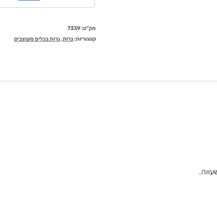
מק"ט:
7339
קטגוריות:
נרות
,
נרות בכלים מעוצבים
עווה.