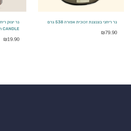
נר ריחני בצנצנת זכוכית אפורה 538 גרם
CANDLE חום
₪
79.90
₪
19.90