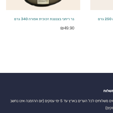
ם
נר ריחני בצנצנת זכוכית אפורה 340 גרם
₪
49.90
שלוח
אנו עושים משלוחים לכל הערים בארץ עד 5 ימי עסקים (יום ההזמנה אינו נחשב
קים)