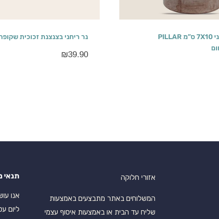
נר יצוק ריחני 7X10 ס”מ PILLAR
נר ריחני בצנצנת זכוכית שקופה 250 גר
₪
39.90
תנאי מ
אזורי חלוקה
המשלוחים באתר מתבצעים באמצעות
ליום עס
שליח עד הבית או באמצעות איסוף עצמי