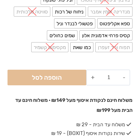
מנדרינה יסמין אמבר
ניחוח של רכות
סוויטה מלכותית
ספא אקליפטוס
פטשולי לבנדר וניל
קסיס פרחי אדמונית אלון
שמים כחולים
תפוח ורד זעפרן
כמו שאת
מקסימום קשמיר
הוספה לסל
משלוח חינם לנקודת איסוף מעל ₪149 · משלוח חינם עד
הבית מעל ₪199
משלוח עד הבית - 29 ₪
שירות נקודות איסוף (BOXIT) - 19 ₪