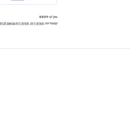
מק"ט:
8809
קטגוריות:
מפיצי ריח
,
מפיצי ריח ובושם לבית