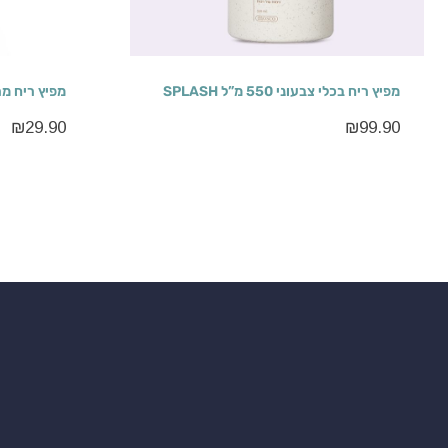
מפיץ ריח בכלי צבעוני 550 מ”ל SPLASH
מפיץ ריח מרובע 120 מ”ל
₪
29.90
₪
99.90