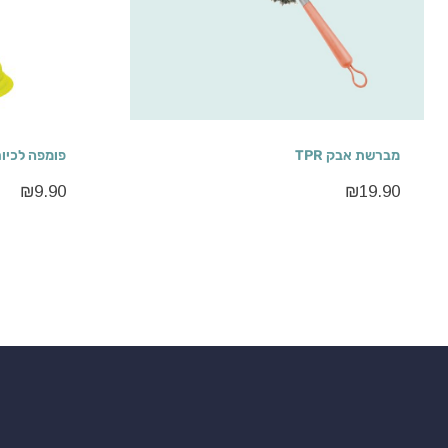
מברשת אבק TPR
פומפה לכיור
₪
9.90
₪
19.90