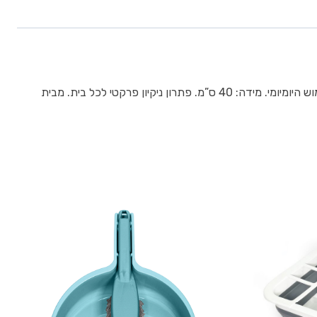
מגב עם אחיזת מטלית 40 ס”מ מסייע לכם לשמור על בית נקי ומסודר במאמץ מינימלי. עשוי מחומרים עמידים ואיכותיים, נוח לאחיזה ויעיל בשימוש היומיומי. מידה: 40 ס”מ. פתרון ניקיון פרקטי לכל בית. מבית