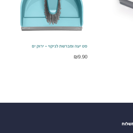
סט יעה ומברשת לניקוי – ירוק ים
₪
9.90
שלוח