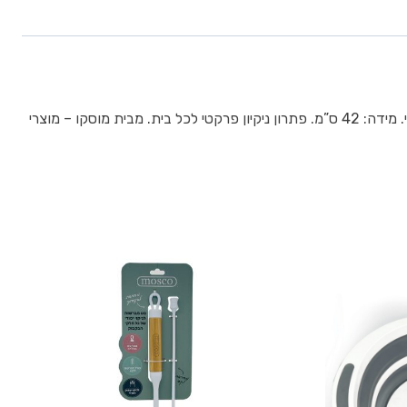
מגב סיליקון 42 ס”מ מסייע לכם לשמור על בית נקי ומסודר במאמץ מינימלי. עשוי מחומרים עמידים ואיכותיים, נוח לאחיזה ויעיל בשימוש היומיומי. מידה: 42 ס”מ. פתרון ניקיון פרקטי לכל בית. מבית מוסקו – מוצרי