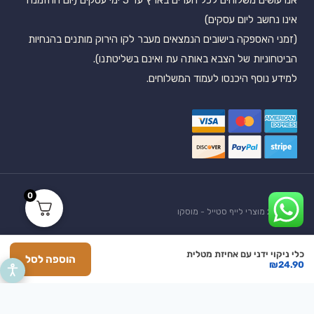
אנו עושים משלוחים לכל הערים בארץ עד 5 ימי עסקים (יום ההזמנה
אינו נחשב ליום עסקים)
(זמני האספקה בישובים הנמצאים מעבר לקו הירוק מותנים בהנחיות
הביטחוניות של הצבא באותה עת ואינם בשליטתנו).
למידע נוסף היכנסו לעמוד המשלוחים.
0
© 2026 מוצרי לייף סטייל - מוסקו
martfish
s
|
מדיניות פרטיות ותקנון
|
הצהרת נגישות
כלי ניקוי ידני עם אחיזת מטלית
הוספה לסל
₪
24.90