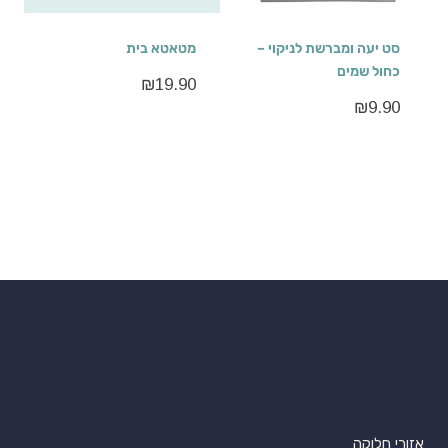
סט יעה ומברשת לניקוי –
מטאטא בית
כחול שמים
₪
19.90
₪
9.90
אזורי חלוקה