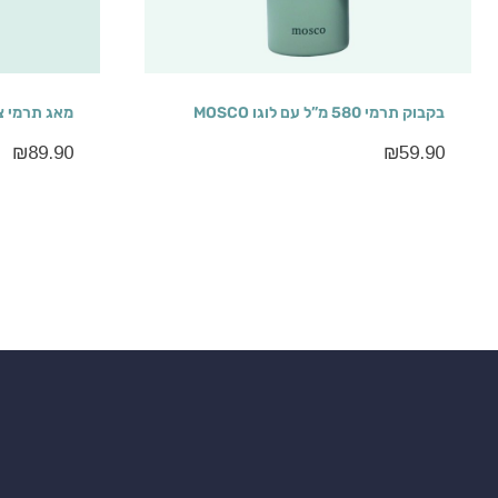
בקבוק תרמי 580 מ”ל עם לוגו MOSCO
מאג תרמי צבעונ
₪
89.90
₪
59.90