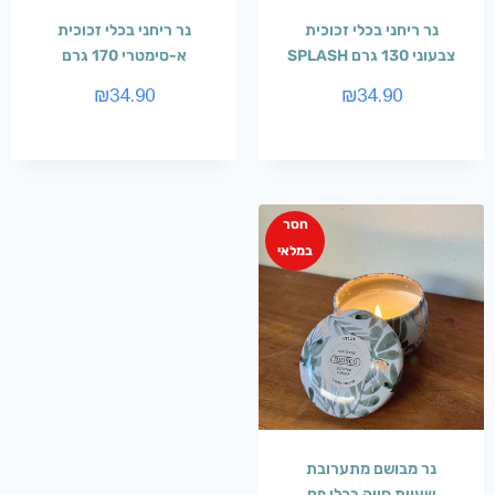
נר ריחני בכלי זכוכית
נר ריחני בכלי זכוכית
צבעוני 130 גרם SPLASH
א-סימטרי 170 גרם
₪
34.90
₪
34.90
חסר
במלאי
נר מבושם מתערובת
שעוות סויה בכלי פח