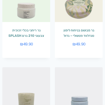
נר מבושם בניחוח לימון
נר ריחני בכלי זכוכית
סנדלווד פטשולי – גדול
צבעוני 210 גרם SPLASH
₪
49.90
₪
49.90