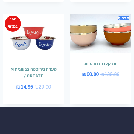
מבצע!
חסר
במלאי
זוג קערות תרמיות
קערת נירוסטה צבעונית M
₪
60.00
₪
139.80
/ CREATE
₪
14.95
₪
29.90