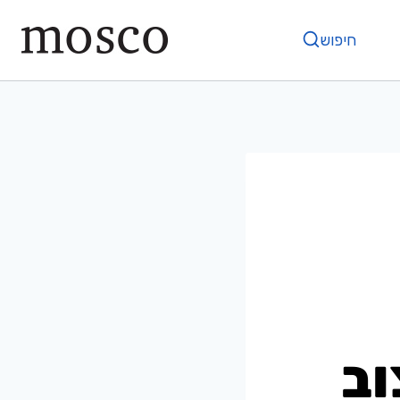
חיפוש
וב